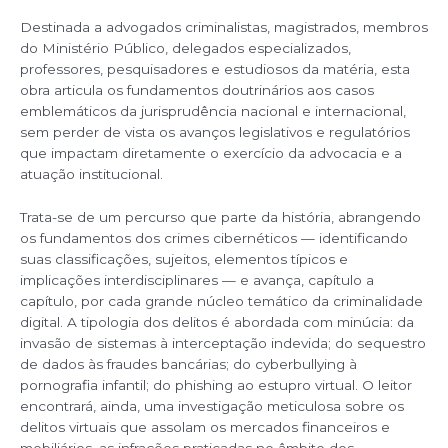
Destinada a advogados criminalistas, magistrados, membros
do Ministério Público, delegados especializados,
professores, pesquisadores e estudiosos da matéria, esta
obra articula os fundamentos doutrinários aos casos
emblemáticos da jurisprudência nacional e internacional,
sem perder de vista os avanços legislativos e regulatórios
que impactam diretamente o exercício da advocacia e a
atuação institucional.
Trata-se de um percurso que parte da história, abrangendo
os fundamentos dos crimes cibernéticos — identificando
suas classificações, sujeitos, elementos típicos e
implicações interdisciplinares — e avança, capítulo a
capítulo, por cada grande núcleo temático da criminalidade
digital. A tipologia dos delitos é abordada com minúcia: da
invasão de sistemas à interceptação indevida; do sequestro
de dados às fraudes bancárias; do cyberbullying à
pornografia infantil; do phishing ao estupro virtual. O leitor
encontrará, ainda, uma investigação meticulosa sobre os
delitos virtuais que assolam os mercados financeiros e
mobiliários, as infrações praticadas no âmbito dos