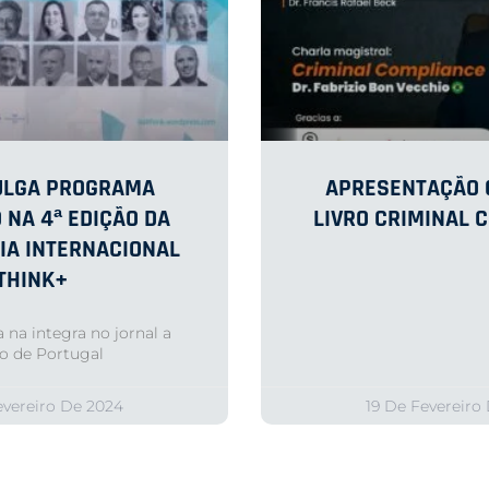
VULGA PROGRAMA
APRESENTAÇÃO O
 NA 4ª EDIÇÃO DA
LIVRO CRIMINAL 
IA INTERNACIONAL
THINK+
 na integra no jornal a
o de Portugal
evereiro De 2024
19 De Fevereiro