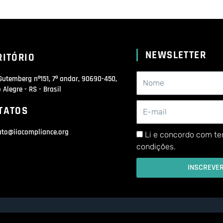
NEWSLETTER
RITÓRIO
Gutemberg nº151, 7º andar, 90690-450,
 Alegre - RS - Brasil
TATOS
ato@iiacompliance.org
Li e concordo com te
condições.
INSCREVE
IIAC 2023 | TODOS OS DIREITOS RESERVADOS